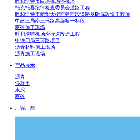
呼和浩特市白塔机场停机坪
托克托县纪律检查委员会道路工程
呼和浩特市新华大街西延西段道路及附属改造工程施
中建三局南三环路高架桥一标段
商砼施工现场
呼和浩特机场滑行道改造工程
中铁四局三环路项目
沥青材料施工现场
沥青施工现场
产品展示
沥青
混凝土
水泥
商砼
厂容厂貌