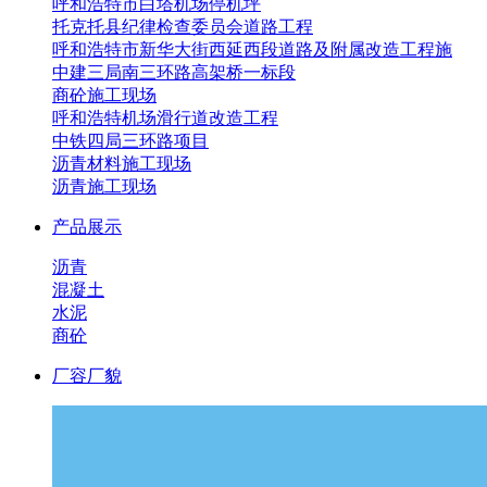
呼和浩特市白塔机场停机坪
托克托县纪律检查委员会道路工程
呼和浩特市新华大街西延西段道路及附属改造工程施
中建三局南三环路高架桥一标段
商砼施工现场
呼和浩特机场滑行道改造工程
中铁四局三环路项目
沥青材料施工现场
沥青施工现场
产品展示
沥青
混凝土
水泥
商砼
厂容厂貌