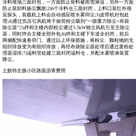
冷料堆场三面封包，一方面防止骨料被雨雪淋湿，另外一方面
防止装卸料扬尘飘散;2)6个冷料仓三面封闭，上料口装红外感
应探头，装载机上料会自动感应喷水雾抑尘;3)皮带机封包处
理;4)通过负压引风机将干燥筒粉尘吸到“一级重力除尘+布袋
除尘器”;5)拌和主楼内部粉尘通过5.5kW独立风机引至主除尘
器，同时拌合主楼全部外包;6)拌和主楼下车道全封闭，前后
两侧配快速卷帘门。通过以上环保措施，将粉尘、颗粒物的无
组织排放变为有组织排放，再经布袋除尘器处理后通过废粉处
理器湿排;7)溢料管处建三面封闭溢料仓，并配水雾喷淋装置
降尘。
土默特左旗小区路面沥青费用