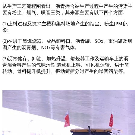
从生产工艺流程图看出，沥青拌合站生产过程中产生的污染主
要有粉尘、烟气、噪音三类，其来源主要有以下四个方面:
(1)上料过程及搅拌主楼和集料场地产生的烟尘、粉尘[PM]污
染;
(2)在烘干筒燃烧器、成品卸料口、沥青罐、SOx、重油罐及烟
囱产生的沥青烟、NOx等有害气体;
(3)沥青储存、卸油、加热升温、燃烧器工作及运输车上的沥
青混合料产生的气味污染;装载机上料、引风机运转、烘干筒
转动、骨料提升机提升、振动筛筛分时产生的噪音污染等。