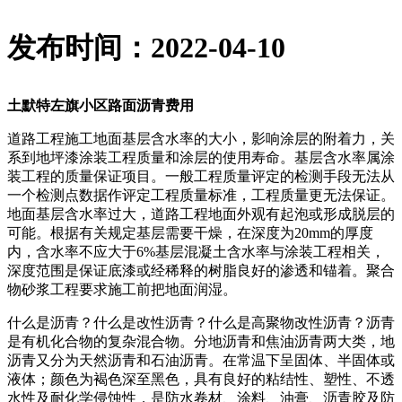
发布时间：2022-04-10
土默特左旗小区路面沥青费用
道路工程施工地面基层含水率的大小，影响涂层的附着力，关
系到地坪漆涂装工程质量和涂层的使用寿命。基层含水率属涂
装工程的质量保证项目。一般工程质量评定的检测手段无法从
一个检测点数据作评定工程质量标准，工程质量更无法保证。
地面基层含水率过大，道路工程地面外观有起泡或形成脱层的
可能。根据有关规定基层需要干燥，在深度为20mm的厚度
内，含水率不应大于6%基层混凝土含水率与涂装工程相关，
深度范围是保证底漆或经稀释的树脂良好的渗透和锚着。聚合
物砂浆工程要求施工前把地面润湿。
什么是沥青？什么是改性沥青？什么是高聚物改性沥青？沥青
是有机化合物的复杂混合物。分地沥青和焦油沥青两大类，地
沥青又分为天然沥青和石油沥青。在常温下呈固体、半固体或
液体；颜色为褐色深至黑色，具有良好的粘结性、塑性、不透
水性及耐化学侵蚀性，是防水卷材、涂料、油膏、沥青胶及防