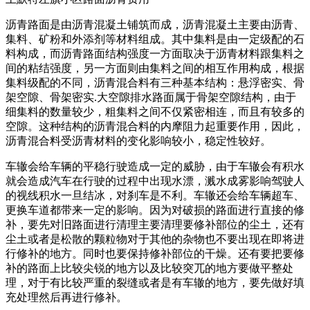
沥青路面是由沥青混凝土铺筑而成，沥青混凝土主要由沥青、
集料、矿粉和外添剂等材料组成。其中集料是由一定级配的石
料构成，而沥青路面结构强度一方面取决于沥青材料跟集料之
间的粘结强度，另一方面则由集料之间的相互作用构成，根据
集料级配的不同，沥青混合料有三种基本结构：悬浮密实、骨
架空隙、骨架密实.大空隙排水路面属于骨架空隙结构，由于
细集料的数量较少，粗集料之间不仅紧密相连，而且有较多的
空隙。这种结构的沥青混合料的内摩阻力起重要作用，因此，
沥青混合料受沥青材料的变化影响较小，稳定性较好。
车辙会给车辆的平稳行驶造成一定的威胁，由于车辙会有积水
就会造成汽车在行驶的过程中出现水漂，溅水成雾影响驾驶人
的视线积水一旦结冰，对刹车是不利。车辙还会给车辆超车、
更换车道都带来一定的影响。因为对破损的路面进行直接的修
补，要先对旧路面进行清理主要清理要修补部位的尘土，还有
尘土或者是松散的颗粒物对于其他的杂物也不要出现在即将进
行修补的地方。同时也要保持修补部位的干燥。还有要把要修
补的路面上比较尖锐的地方以及比较突兀的地方要做平整处
理，对于有比较严重的裂缝或者是有车辙的地方，要先做好填
充处理然后再进行修补。