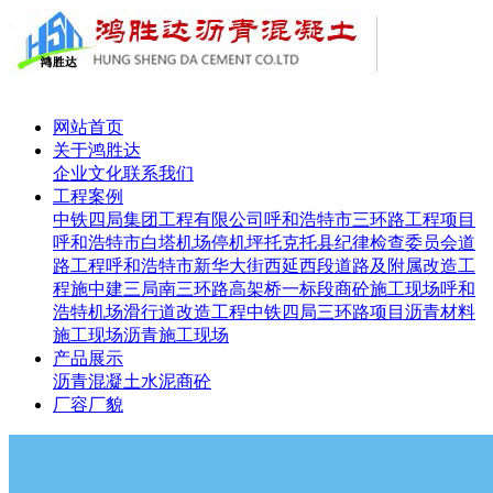
网站首页
关于鸿胜达
企业文化
联系我们
工程案例
中铁四局集团工程有限公司呼和浩特市三环路工程项目
呼和浩特市白塔机场停机坪
托克托县纪律检查委员会道
路工程
呼和浩特市新华大街西延西段道路及附属改造工
程施
中建三局南三环路高架桥一标段
商砼施工现场
呼和
浩特机场滑行道改造工程
中铁四局三环路项目
沥青材料
施工现场
沥青施工现场
产品展示
沥青
混凝土
水泥
商砼
厂容厂貌