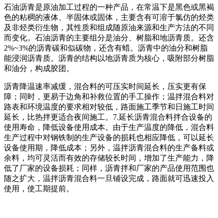
石油沥青是原油加工过程的一种产品，在常温下是黑色或黑褐
色的粘稠的液体、半固体或固体，主要含有可溶于氯仿的烃类
及非烃类衍生物，其性质和组成随原油来源和生产方法的不同
而变化。石油沥青的主要组分是油分、树脂和地沥青质。还含
2%~3%的沥青碳和似碳物，还含有蜡。沥青中的油分和树脂
能浸润沥青质。沥青的结构以地沥青质为核心，吸附部分树脂
和油分，构成胶团。
沥青降温速率减缓，混合料的可压实时间延长，压实更有保
障；同时，更易于边角和补救位置的手工操作；温拌混合料对
路表和环境温度的要求相对较低，路面施工季节和日施工时间
延长，比热拌更适合夜间施工。7.延长沥青混合料拌合设备的
使用寿命，降低设备使用成本。由于生产温度的降低，混合料
生产过程中对钢铁制的生产设备的损耗也相应降低，可以延长
设备使用期，降低成本；另外，温拌沥青混合料的生产备料或
余料，均可灵活而有效的存储较长时间，增加了生产能力，降
低了厂家的设备损耗；同样，沥青拌和厂家的产品使用范围也
随之扩大，温拌沥青混合料一旦铺设完成，路面就可迅速投入
使用，使工期提前。