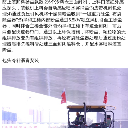
防止装卸料扬尘飘散;2)6个冷料仓三面封闭，上料口装红外感
应探头，装载机上料会自动感应喷水雾抑尘;3)皮带机封包处
理;4)通过负压引风机将干燥筒粉尘吸到“一级重力除尘+布袋
除尘器”;5)拌和主楼内部粉尘通过5.5kW独立风机引至主除尘
器，同时拌合主楼全部外包;6)拌和主楼下车道全封闭，前后
两侧配快速卷帘门。通过以上环保措施，将粉尘、颗粒物的无
组织排放变为有组织排放，再经布袋除尘器处理后通过废粉处
理器湿排;7)溢料管处建三面封闭溢料仓，并配水雾喷淋装置
降尘。
包头冷补沥青安装