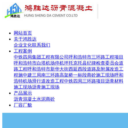
网站首页
关于鸿胜达
企业文化
联系我们
工程案例
中铁四局集团工程有限公司呼和浩特市三环路工程项目
呼和浩特市白塔机场停机坪
托克托县纪律检查委员会道
路工程
呼和浩特市新华大街西延西段道路及附属改造工
程施
中建三局南三环路高架桥一标段
商砼施工现场
呼和
浩特机场滑行道改造工程
中铁四局三环路项目
沥青材料
施工现场
沥青施工现场
产品展示
沥青
混凝土
水泥
商砼
厂容厂貌