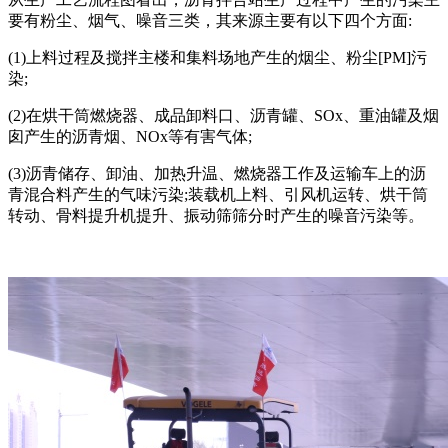
要有粉尘、烟气、噪音三类，其来源主要有以下四个方面:
(1)上料过程及搅拌主楼和集料场地产生的烟尘、粉尘[PM]污
染;
(2)在烘干筒燃烧器、成品卸料口、沥青罐、SOx、重油罐及烟
囱产生的沥青烟、NOx等有害气体;
(3)沥青储存、卸油、加热升温、燃烧器工作及运输车上的沥
青混合料产生的气味污染;装载机上料、引风机运转、烘干筒
转动、骨料提升机提升、振动筛筛分时产生的噪音污染等。