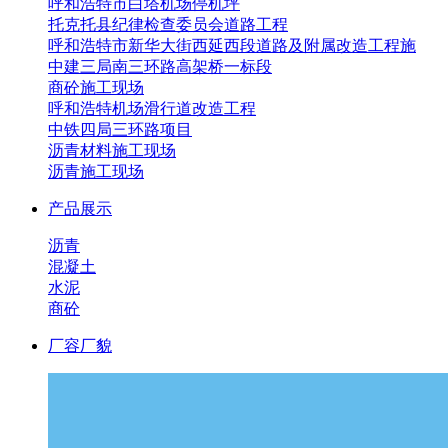
呼和浩特市白塔机场停机坪
托克托县纪律检查委员会道路工程
呼和浩特市新华大街西延西段道路及附属改造工程施
中建三局南三环路高架桥一标段
商砼施工现场
呼和浩特机场滑行道改造工程
中铁四局三环路项目
沥青材料施工现场
沥青施工现场
产品展示
沥青
混凝土
水泥
商砼
厂容厂貌