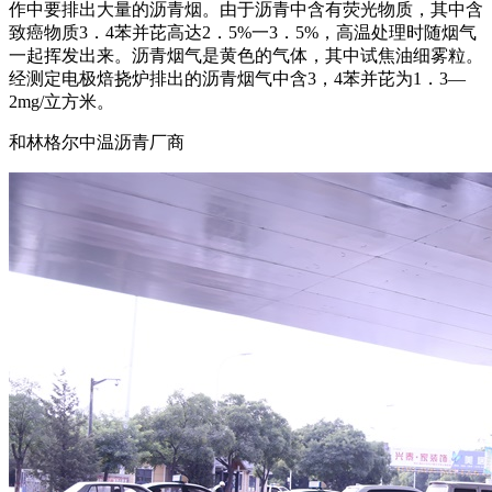
作中要排出大量的沥青烟。由于沥青中含有荧光物质，其中含
致癌物质3．4苯并芘高达2．5%一3．5%，高温处理时随烟气
一起挥发出来。沥青烟气是黄色的气体，其中试焦油细雾粒。
经测定电极焙挠炉排出的沥青烟气中含3，4苯并芘为1．3—
2mg/立方米。
和林格尔中温沥青厂商