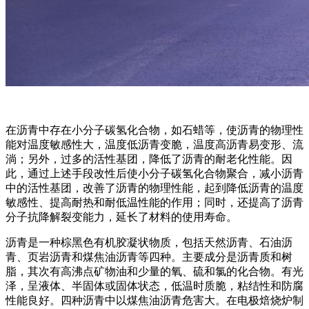
在沥青中存在小分子碳氢化合物，如石蜡等，使沥青的物理性
能对温度敏感性大，温度低沥青变脆，温度高沥青易变形、流
淌；另外，过多的活性基团，降低了沥青的耐老化性能。因
此，通过上述手段改性后使小分子碳氢化合物聚合，减小沥青
中的活性基团，改善了沥青的物理性能，起到降低沥青的温度
敏感性、提高耐热和耐低温性能的作用；同时，还提高了沥青
分子抗降解裂变能力，延长了材料的使用寿命。
沥青是一种棕黑色有机胶凝状物质，包括天然沥青、石油沥
青、页岩沥青和煤焦油沥青等四种。主要成分是沥青质和树
脂，其次有高沸点矿物油和少量的氧、硫和氯的化合物。有光
泽，呈液体、半固体或固体状态，低温时质脆，粘结性和防腐
性能良好。四种沥青中以煤焦油沥青危害大。在电极焙烧炉制