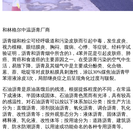
和林格尔中温沥青厂商
沥青烟和粉尘可经呼吸道和污染皮肤而引起中毒，发生皮炎、
视力模糊、眼结膜炎、胸闷、腹病、心悸、等症状。经科学试
验证明，沥青和沥青烟中所含的3，4苯并芘是引起皮肤癌、肺
癌、胃癌和食道癌的主要原因之一。在受沥青污染的空气中生
活，易致下降。沥青及其烟气中是主要成分酚类、化合物、
蒽、萘、吡啶等对皮肤粘膜具刺激性，涂以30%煤焦油沥青甲
苯溶液涂皮3次，局部继炎症之后呈现角化过度与皲裂。
石油沥青是原油蒸馏后的残渣。根据提炼程度的不同，在常温
下成液体、半固体或固体。石油沥青色黑而有光泽，具有较高
的感温性。对石油沥青可以按以下体系加以分类：按生产方法
分为：直馏沥青、溶剂脱油沥青、氧化沥青、调合沥青、乳化
沥青、改性沥青等；按外观形态分为：液体沥青、固体沥青、
稀释液、乳化液、改性体等；按用途分为：道路沥青、建筑沥
青、防水防潮沥青、以用途或功能命名的各种专用沥青等。