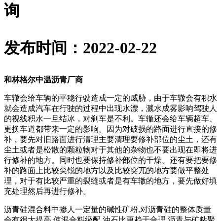
询
发布时间：2022-02-22
和林格尔中温沥青厂商
车辙会给车辆的平稳行驶造成一定的威胁，由于车辙会有积水
就会造成汽车在行驶的过程中出现水漂，溅水成雾影响驾驶人
的视线积水一旦结冰，对刹车是不利。车辙还会给车辆超车、
更换车道都带来一定的影响。因为对破损的路面进行直接的修
补，要先对旧路面进行清理主要清理要修补部位的尘土，还有
尘土或者是松散的颗粒物对于其他的杂物也不要出现在即将进
行修补的地方。同时也要保持修补部位的干燥。还有要把要修
补的路面上比较尖锐的地方以及比较突兀的地方要做平整处
理，对于有比较严重的裂缝或者是有车辙的地方，要先做好填
充处理然后再进行修补。
沥青硅混合料中掺人一定量的碱性矿粉,对沥青硅的整体质量
会有很大提高,使混合料级配,油石比更趋于合理,沥青与矿粘聚