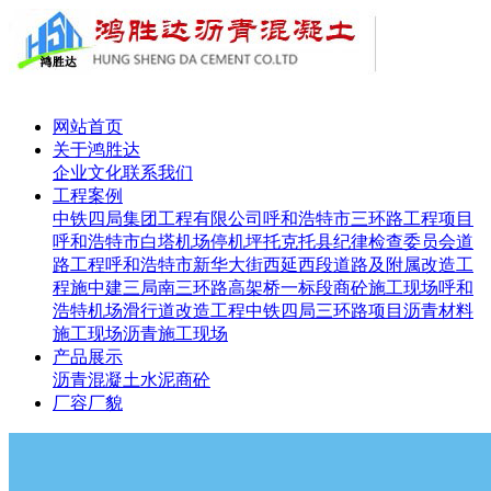
网站首页
关于鸿胜达
企业文化
联系我们
工程案例
中铁四局集团工程有限公司呼和浩特市三环路工程项目
呼和浩特市白塔机场停机坪
托克托县纪律检查委员会道
路工程
呼和浩特市新华大街西延西段道路及附属改造工
程施
中建三局南三环路高架桥一标段
商砼施工现场
呼和
浩特机场滑行道改造工程
中铁四局三环路项目
沥青材料
施工现场
沥青施工现场
产品展示
沥青
混凝土
水泥
商砼
厂容厂貌