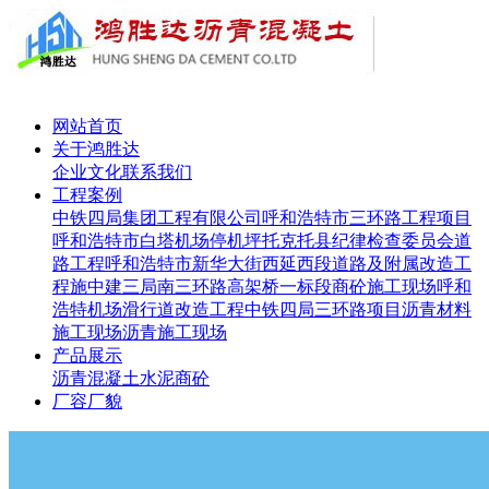
网站首页
关于鸿胜达
企业文化
联系我们
工程案例
中铁四局集团工程有限公司呼和浩特市三环路工程项目
呼和浩特市白塔机场停机坪
托克托县纪律检查委员会道
路工程
呼和浩特市新华大街西延西段道路及附属改造工
程施
中建三局南三环路高架桥一标段
商砼施工现场
呼和
浩特机场滑行道改造工程
中铁四局三环路项目
沥青材料
施工现场
沥青施工现场
产品展示
沥青
混凝土
水泥
商砼
厂容厂貌