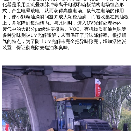
化器是采用直流叠加脉冲等离子电源和齿板结构电场组合形
式，产生电晕放电，从而获得高能电场。废气在电场的作用
下，使小颗粒油滴瞬间凝并成大颗粒油滴，而被收集在集油板
上，并沉降到集油槽内。与此同时，进入UV光解处理器内，
废气中的大部分μm级油雾微粒、VOC、有机物质和油焦味等
多种异味则被UV光解降解，从而保证了异味降解率。根据烟
气的特点，为了防止UV光解未完全把异味除完，增加活性炭
装置，保证彻底除去焦油和臭味。