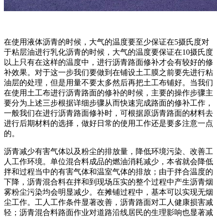
在使用液体沥青的时候，大气的温度要至少保证在5摄氏度对
于粘层油进行乳化沥青的时候，大气的温度要保证在10摄氏度
以上只有在这样的温度中，进行沥青路面修补才会有较好的修
补效果。对于这一步我们要做到在铺设土工膜之前要先进行粘
油层的处理，但是用量不要太多然后再把土工布铺好。当我们
在使用土工布进行沥青路面的修补的时候，主要的操作步骤主
要分为上述三步根据详细步骤从而快速完成路面的修补工作，
一般我们在进行沥青路面修补时，可根据原沥青路面的材料去
进行后期材料的选择，做好日常的使用工作还是要多注意一点
的。
沥青减少有害气体以及粉尘的排放量，降低环境污染、改善工
人工作环境。单位混合料成品的燃油消耗减少，本省就会降低
拌和过程当中的有害气体和温室气体的排放；由于拌合温度的
下降，沥青混合料在拌和到现场压实的整个过程中产生沥青烟
雾粉尘污染均会明显减少。在摊铺过程中，基本可以实现无烟
尘工作。工人工作条件显著改善，沥青路面对工人健康损害减
轻；沥青混合料路面作业对道路沿线居民的生理影响也显著减