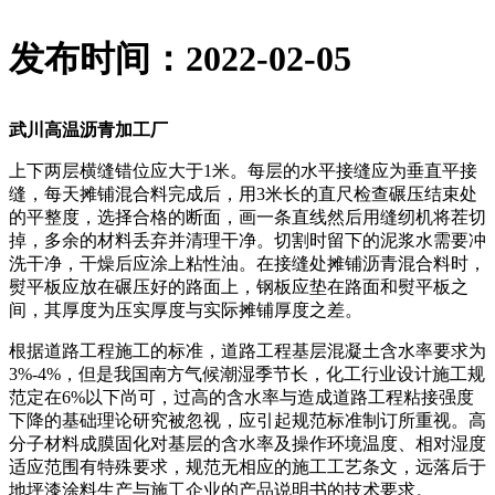
发布时间：2022-02-05
武川高温沥青加工厂
上下两层横缝错位应大于1米。每层的水平接缝应为垂直平接
缝，每天摊铺混合料完成后，用3米长的直尺检查碾压结束处
的平整度，选择合格的断面，画一条直线然后用缝纫机将茬切
掉，多余的材料丢弃并清理干净。切割时留下的泥浆水需要冲
洗干净，干燥后应涂上粘性油。在接缝处摊铺沥青混合料时，
熨平板应放在碾压好的路面上，钢板应垫在路面和熨平板之
间，其厚度为压实厚度与实际摊铺厚度之差。
根据道路工程施工的标准，道路工程基层混凝土含水率要求为
3%-4%，但是我国南方气候潮湿季节长，化工行业设计施工规
范定在6%以下尚可，过高的含水率与造成道路工程粘接强度
下降的基础理论研究被忽视，应引起规范标准制订所重视。高
分子材料成膜固化对基层的含水率及操作环境温度、相对湿度
适应范围有特殊要求，规范无相应的施工工艺条文，远落后于
地坪漆涂料生产与施工企业的产品说明书的技术要求。