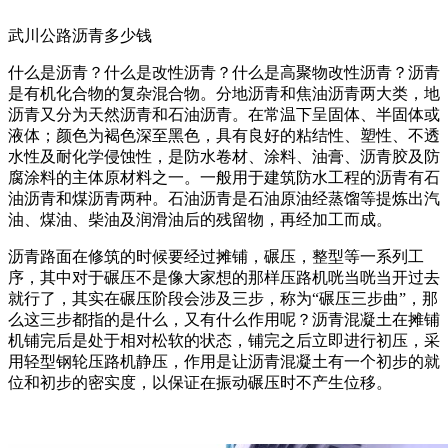
武川公路沥青多少钱
什么是沥青？什么是改性沥青？什么是高聚物改性沥青？沥青
是有机化合物的复杂混合物。分地沥青和焦油沥青两大类，地
沥青又分为天然沥青和石油沥青。在常温下呈固体、半固体或
液体；颜色为褐色深至黑色，具有良好的粘结性、塑性、不透
水性及耐化学侵蚀性，是防水卷材、涂料、油膏、沥青胶及防
腐涂料的主体原材料之一。一般用于建筑防水工程的沥青有石
油沥青和煤沥青两种。石油沥青是石油原油经蒸馏等提炼出汽
油、煤油、柴油及润滑油后的残留物，再经加工而成。
沥青路面在修筑的时候要经过摊铺，碾压，整型等一系列工
序，其中对于碾压不是像大家想的那样压路机咣当咣当开过去
就行了，其实在碾压阶段会涉及三步，称为“碾压三步曲”，那
么这三步都指的是什么，又有什么作用呢？沥青混凝土在摊铺
机铺完后是处于相对松软的状态，铺完之后立即进行初压，采
用轻型钢轮压路机静压，作用是让沥青混凝土有一个初步的就
位和初步的密实度，以保证在振动碾压时不产生位移。