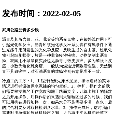
发布时间：2022-02-05
武川公路沥青多少钱
沥青及其所含蒽、菲、吡啶等均系光毒物，在紫外线作用下可
引起光化学反应。沥青所致光化学反应系沥青在有氧条件下通
过光能作用所发生的光化学反应，反映生成的自由基、过氧化
物引起细胞损伤，故是一种非免疫性疾病。动物复制出沥青
癌。我国用小鼠涂皮实验也见沥青可致皮肤癌。多为磷状上皮
癌，少数为角化乳突瘤。一般认为煤油沥青致癌性强，天然沥
青不具致癌性，对石油沥青的致癌性则有意见尚不一致。
冷施工的工序：1、工程开始要先摊水泥层。按照道路的实际
情况进行铺设确保水泥铺的均匀就好。2、拌和。操作之前我
们需要根据机的工作宽度和施工路面宽度，计算出施工的幅数
之后开始操作。后操作后如果遇到大颗粒团过多的时候，我们
可以用机在进行加拌一次，如果水分不足需要多洒一点水；后
的混合料要及时取样检测含水量。3、操作完成后，这时我们
需要利用单钢轮压路机稳压２遍，之后再用平地机初步整平，