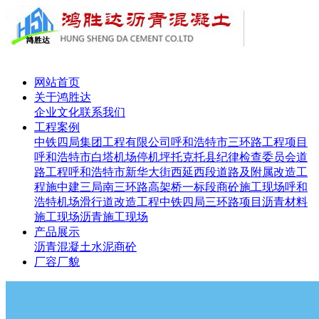
网站首页
关于鸿胜达
企业文化
联系我们
工程案例
中铁四局集团工程有限公司呼和浩特市三环路工程项目
呼和浩特市白塔机场停机坪
托克托县纪律检查委员会道
路工程
呼和浩特市新华大街西延西段道路及附属改造工
程施
中建三局南三环路高架桥一标段
商砼施工现场
呼和
浩特机场滑行道改造工程
中铁四局三环路项目
沥青材料
施工现场
沥青施工现场
产品展示
沥青
混凝土
水泥
商砼
厂容厂貌