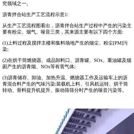
究领域之一。
沥青拌合站生产工艺流程示意1:
从生产工艺流程图看出，沥青拌合站生产过程中产生的污染主
要有粉尘、烟气、噪音三类，其来源主要有以下四个方面:
(1)上料过程及搅拌主楼和集料场地产生的烟尘、粉尘[PM]污
染;
(2)在烘干筒燃烧器、成品卸料口、沥青罐、SOx、重油罐及烟
囱产生的沥青烟、NOx等有害气体;
(3)沥青储存、卸油、加热升温、燃烧器工作及运输车上的沥
青混合料产生的气味污染;装载机上料、引风机运转、烘干筒
转动、骨料提升机提升、振动筛筛分时产生的噪音污染等。