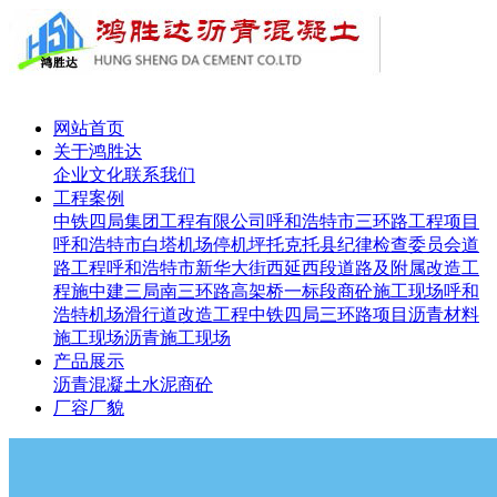
网站首页
关于鸿胜达
企业文化
联系我们
工程案例
中铁四局集团工程有限公司呼和浩特市三环路工程项目
呼和浩特市白塔机场停机坪
托克托县纪律检查委员会道
路工程
呼和浩特市新华大街西延西段道路及附属改造工
程施
中建三局南三环路高架桥一标段
商砼施工现场
呼和
浩特机场滑行道改造工程
中铁四局三环路项目
沥青材料
施工现场
沥青施工现场
产品展示
沥青
混凝土
水泥
商砼
厂容厂貌