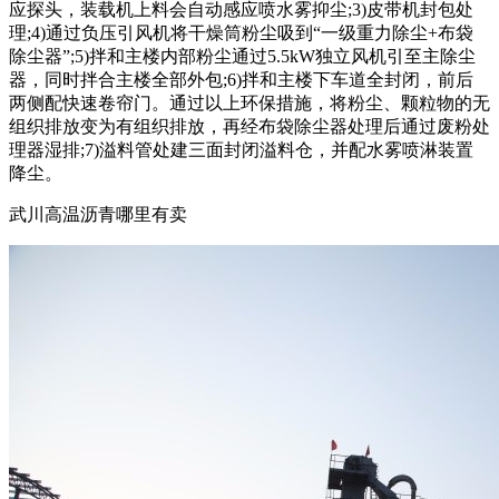
应探头，装载机上料会自动感应喷水雾抑尘;3)皮带机封包处
理;4)通过负压引风机将干燥筒粉尘吸到“一级重力除尘+布袋
除尘器”;5)拌和主楼内部粉尘通过5.5kW独立风机引至主除尘
器，同时拌合主楼全部外包;6)拌和主楼下车道全封闭，前后
两侧配快速卷帘门。通过以上环保措施，将粉尘、颗粒物的无
组织排放变为有组织排放，再经布袋除尘器处理后通过废粉处
理器湿排;7)溢料管处建三面封闭溢料仓，并配水雾喷淋装置
降尘。
武川高温沥青哪里有卖