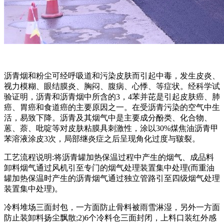
沥青烟和粉尘可经呼吸道和污染皮肤而引起中毒，发生皮炎、
视力模糊、眼结膜炎、胸闷、腹病、心悸、等症状。经科学试
验证明，沥青和沥青烟中所含的3，4苯并芘是引起皮肤癌、肺
癌、胃癌和食道癌的主要原因之一。在受沥青污染的空气中生
活，易致下降。沥青及其烟气中是主要成分酚类、化合物、
蒽、萘、吡啶等对皮肤粘膜具刺激性，涂以30%煤焦油沥青甲
苯溶液涂皮3次，局部继炎症之后呈现角化过度与皲裂。
工艺流程说明:将沥青罐加热保温过程中产生的烟气、成品料
卸料烟气通过风机引至专门的烟气处理装置集中处理(而重油
罐加热保温时产生的沥青烟气通过独立管路引至四级烟气处理
装置集中处理)。
冷料堆场三面封包，一方面防止骨料被雨雪淋湿，另外一方面
防止装卸料扬尘飘散;2)6个冷料仓三面封闭，上料口装红外感