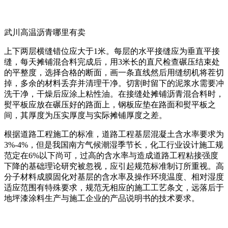
武川高温沥青哪里有卖
上下两层横缝错位应大于1米。每层的水平接缝应为垂直平接
缝，每天摊铺混合料完成后，用3米长的直尺检查碾压结束处
的平整度，选择合格的断面，画一条直线然后用缝纫机将茬切
掉，多余的材料丢弃并清理干净。切割时留下的泥浆水需要冲
洗干净，干燥后应涂上粘性油。在接缝处摊铺沥青混合料时，
熨平板应放在碾压好的路面上，钢板应垫在路面和熨平板之
间，其厚度为压实厚度与实际摊铺厚度之差。
根据道路工程施工的标准，道路工程基层混凝土含水率要求为
3%-4%，但是我国南方气候潮湿季节长，化工行业设计施工规
范定在6%以下尚可，过高的含水率与造成道路工程粘接强度
下降的基础理论研究被忽视，应引起规范标准制订所重视。高
分子材料成膜固化对基层的含水率及操作环境温度、相对湿度
适应范围有特殊要求，规范无相应的施工工艺条文，远落后于
地坪漆涂料生产与施工企业的产品说明书的技术要求。