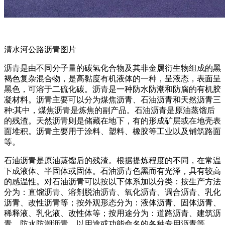
清水河公路沥青图片
沥青是由不同分子量的碳氢化合物及其非金属衍生物组成的黑
褐色复杂混合物，是高黏度有机液体的一种，呈液态，表面呈
黑色，可溶于二硫化碳。沥青是一种防水防潮和防腐的有机胶
凝材料。沥青主要可以分为煤焦沥青、石油沥青和天然沥青三
种:其中，煤焦沥青是炼焦的副产品。石油沥青是原油蒸馏后
的残渣。天然沥青则是储藏在地下，有的形成矿层或在地壳表
面堆积。沥青主要用于涂料、塑料、橡胶等工业以及铺筑路面
等。
石油沥青是原油蒸馏后的残渣。根据提炼程度的不同，在常温
下成液体、半固体或固体。石油沥青色黑而有光泽，具有较高
的感温性。对石油沥青可以按以下体系加以分类：按生产方法
分为：直馏沥青、溶剂脱油沥青、氧化沥青、调合沥青、乳化
沥青、改性沥青等；按外观形态分为：液体沥青、固体沥青、
稀释液、乳化液、改性体等；按用途分为：道路沥青、建筑沥
青、防水防潮沥青、以用途或功能命名的各种专用沥青等。