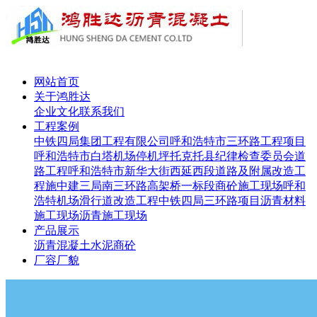
网站首页
关于鸿胜达
企业文化
联系我们
工程案例
中铁四局集团工程有限公司呼和浩特市三环路工程项目
呼和浩特市白塔机场停机坪
托克托县纪律检查委员会道
路工程
呼和浩特市新华大街西延西段道路及附属改造工
程施
中建三局南三环路高架桥一标段
商砼施工现场
呼和
浩特机场滑行道改造工程
中铁四局三环路项目
沥青材料
施工现场
沥青施工现场
产品展示
沥青
混凝土
水泥
商砼
厂容厂貌