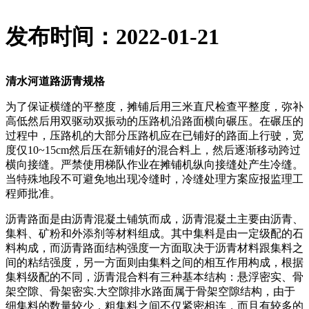
发布时间：2022-01-21
清水河道路沥青规格
为了保证横缝的平整度，摊铺后用三米直尺检查平整度，弥补
高低然后用双驱动双振动的压路机沿路面横向碾压。在碾压的
过程中，压路机的大部分压路机应在已铺好的路面上行驶，宽
度仅10~15cm然后压在新铺好的混合料上，然后逐渐移动跨过
横向接缝。严禁使用梯队作业在摊铺机纵向接缝处产生冷缝。
当特殊地段不可避免地出现冷缝时，冷缝处理方案应报监理工
程师批准。
沥青路面是由沥青混凝土铺筑而成，沥青混凝土主要由沥青、
集料、矿粉和外添剂等材料组成。其中集料是由一定级配的石
料构成，而沥青路面结构强度一方面取决于沥青材料跟集料之
间的粘结强度，另一方面则由集料之间的相互作用构成，根据
集料级配的不同，沥青混合料有三种基本结构：悬浮密实、骨
架空隙、骨架密实.大空隙排水路面属于骨架空隙结构，由于
细集料的数量较少，粗集料之间不仅紧密相连，而且有较多的