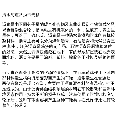
清水河道路沥青规格
沥青是由不同分子量的碳氢化合物及其非金属衍生物组成的黑
褐色复杂混合物，是高黏度有机液体的一种，呈液态，表面呈
黑色，可溶于二硫化碳。沥青是一种防水防潮和防腐的有机胶
凝材料。沥青主要可以分为煤焦沥青、石油沥青和天然沥青三
种:其中，煤焦沥青是炼焦的副产品。石油沥青是原油蒸馏后
的残渣。天然沥青则是储藏在地下，有的形成矿层或在地壳表
面堆积。沥青主要用于涂料、塑料、橡胶等工业以及铺筑路面
等。
当沥青路面处于高温的状态的情况下，在行车荷载作用下其内
部材料发生横向流动变形而产生的车辙，通常发生在轮迹处，
两侧有隆起呈现出W型，主要由于沥青混合料的高温稳定性不
足造成的。由于沥青路面结构顶层的材料在车轮磨耗和自然环
境因素作用下持续不断的损失形成，汽车使用了防滑链和突钉
轮胎后，这种车辙更容易产生这种车辙类型在允许使用埋钉轮
胎的比较常见。