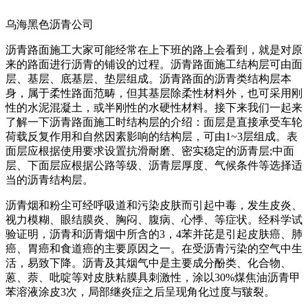
乌海黑色沥青公司
沥青路面施工大家可能经常在上下班的路上会看到，就是对原
来的路面进行沥青的铺设的过程。沥青路面施工结构层可由面
层、基层、底基层、垫层组成。沥青路面的沥青类结构层本
身，属于柔性路面范畴，但其基层除柔性材料外，也可采用刚
性的水泥混凝土，或半刚性的水硬性材料。接下来我们一起来
了解一下沥青路面施工时结构层的介绍：面层是直接承受车轮
荷载反复作用和自然因素影响的结构层，可由1~3层组成。表
面层应根据使用要求设置抗滑耐磨、密实稳定的沥青层;中面
层、下面层应根据公路等级、沥青层厚度、气候条件等选择适
当的沥青结构层。
沥青烟和粉尘可经呼吸道和污染皮肤而引起中毒，发生皮炎、
视力模糊、眼结膜炎、胸闷、腹病、心悸、等症状。经科学试
验证明，沥青和沥青烟中所含的3，4苯并芘是引起皮肤癌、肺
癌、胃癌和食道癌的主要原因之一。在受沥青污染的空气中生
活，易致下降。沥青及其烟气中是主要成分酚类、化合物、
蒽、萘、吡啶等对皮肤粘膜具刺激性，涂以30%煤焦油沥青甲
苯溶液涂皮3次，局部继炎症之后呈现角化过度与皲裂。