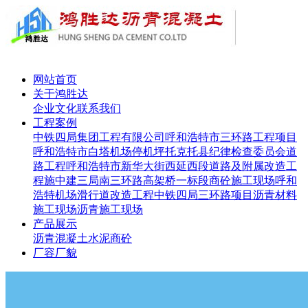
网站首页
关于鸿胜达
企业文化
联系我们
工程案例
中铁四局集团工程有限公司呼和浩特市三环路工程项目
呼和浩特市白塔机场停机坪
托克托县纪律检查委员会道
路工程
呼和浩特市新华大街西延西段道路及附属改造工
程施
中建三局南三环路高架桥一标段
商砼施工现场
呼和
浩特机场滑行道改造工程
中铁四局三环路项目
沥青材料
施工现场
沥青施工现场
产品展示
沥青
混凝土
水泥
商砼
厂容厂貌