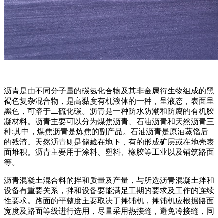
沥青是由不同分子量的碳氢化合物及其非金属衍生物组成的黑
褐色复杂混合物，是高黏度有机液体的一种，呈液态，表面呈
黑色，可溶于二硫化碳。沥青是一种防水防潮和防腐的有机胶
凝材料。沥青主要可以分为煤焦沥青、石油沥青和天然沥青三
种:其中，煤焦沥青是炼焦的副产品。石油沥青是原油蒸馏后
的残渣。天然沥青则是储藏在地下，有的形成矿层或在地壳表
面堆积。沥青主要用于涂料、塑料、橡胶等工业以及铺筑路面
等。
沥青混凝土混合料的拌和质量及产量，与所选沥青混凝土拌和
设备有重要关系，拌和设备要能满足工期的要求及工作的连续
性要求。路面的平整度主要取决于摊铺机，摊铺机应根据路面
宽度及路面等级进行选用，尽量采用热接缝，避免冷接缝，同