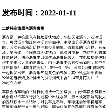
发布时间：2022-01-11
土默特左旗黑色沥青费用
沥青是一种棕黑色有机胶凝状物质，包括天然沥青、石油沥
青、页岩沥青和煤焦油沥青等四种。主要成分是沥青质和树
脂，其次有高沸点矿物油和少量的氧、硫和氯的化合物。有光
泽，呈液体、半固体或固体状态，低温时质脆，粘结性和防腐
性能良好。四种沥青中以煤焦油沥青危害大。在电极焙烧炉制
作中要排出大量的沥青烟。由于沥青中含有荧光物质，其中含
致癌物质3．4苯并芘高达2．5%一3．5%，高温处理时随烟气
一起挥发出来。沥青烟气是黄色的气体，其中试焦油细雾粒。
经测定电极焙挠炉排出的沥青烟气中含3，4苯并芘为1．3—
2mg/立方米。
车辙会给车辆的平稳行驶造成一定的威胁，由于车辙会有积水
就会造成汽车在行驶的过程中出现水漂，溅水成雾影响驾驶人
的视线积水一旦结冰，对刹车是不利。车辙还会给车辆超车、
更换车道都带来一定的影响。因为对破损的路面进行直接的修