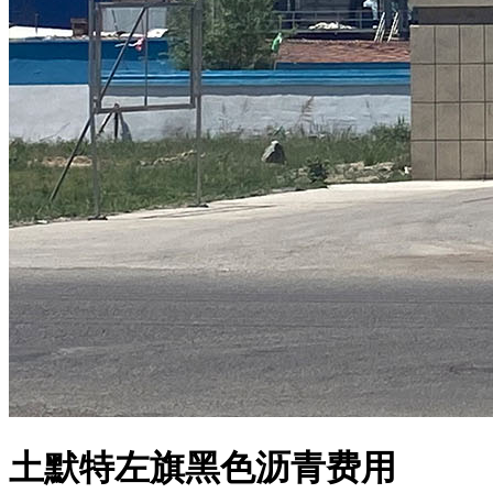
土默特左旗黑色沥青费用