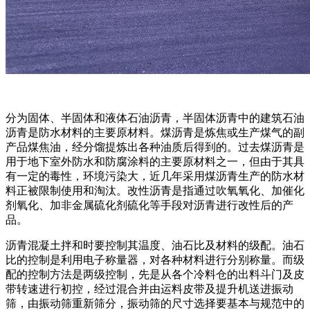
分为固体、半固体和液体石油沥青，半固体沥青中的建筑石油
沥青是防水材料的主要原材料。煤沥青是炼焦或生产煤气的副
产品煤焦油，经分馏提炼出各种油质后得到的。过去煤沥青是
用于地下室外防水和防腐涂料的主要原材料之一，但由于其具
有一定的毒性，环境污染大，近几年采用煤沥青生产的防水材
料正被限制使用和淘汰。改性沥青是指通过吹氧氧化、加催化
剂氧化、加非金属硫化剂硫化等手段对沥青进行改性后的产
品。
沥青混凝土拌和时要控制其温度、油石比及材料的级配。油石
比的控制是利用电子称量器，对各种材料进行分别称量。而级
配的控制方法是两级控制，先是从各个冷料仓的出料斗门及皮
带转速进行初控，经过混合并由运料皮带及提升机送进振动
筛，由振动筛重新筛分，振动筛的尺寸选择要基本与规范中的