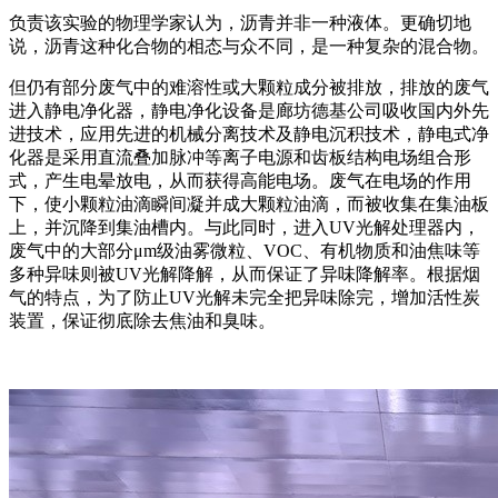
负责该实验的物理学家认为，沥青并非一种液体。更确切地
说，沥青这种化合物的相态与众不同，是一种复杂的混合物。
但仍有部分废气中的难溶性或大颗粒成分被排放，排放的废气
进入静电净化器，静电净化设备是廊坊德基公司吸收国内外先
进技术，应用先进的机械分离技术及静电沉积技术，静电式净
化器是采用直流叠加脉冲等离子电源和齿板结构电场组合形
式，产生电晕放电，从而获得高能电场。废气在电场的作用
下，使小颗粒油滴瞬间凝并成大颗粒油滴，而被收集在集油板
上，并沉降到集油槽内。与此同时，进入UV光解处理器内，
废气中的大部分μm级油雾微粒、VOC、有机物质和油焦味等
多种异味则被UV光解降解，从而保证了异味降解率。根据烟
气的特点，为了防止UV光解未完全把异味除完，增加活性炭
装置，保证彻底除去焦油和臭味。