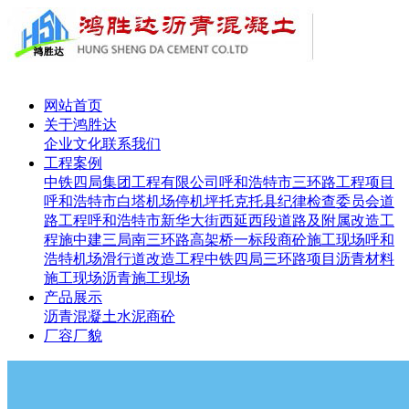
网站首页
关于鸿胜达
企业文化
联系我们
工程案例
中铁四局集团工程有限公司呼和浩特市三环路工程项目
呼和浩特市白塔机场停机坪
托克托县纪律检查委员会道
路工程
呼和浩特市新华大街西延西段道路及附属改造工
程施
中建三局南三环路高架桥一标段
商砼施工现场
呼和
浩特机场滑行道改造工程
中铁四局三环路项目
沥青材料
施工现场
沥青施工现场
产品展示
沥青
混凝土
水泥
商砼
厂容厂貌