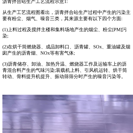
沥青拌合站生产工艺流程示意1:
从生产工艺流程图看出，沥青拌合站生产过程中产生的污染主
要有粉尘、烟气、噪音三类，其来源主要有以下四个方面:
(1)上料过程及搅拌主楼和集料场地产生的烟尘、粉尘[PM]污
染;
(2)在烘干筒燃烧器、成品卸料口、沥青罐、SOx、重油罐及烟
囱产生的沥青烟、NOx等有害气体;
(3)沥青储存、卸油、加热升温、燃烧器工作及运输车上的沥
青混合料产生的气味污染;装载机上料、引风机运转、烘干筒
转动、骨料提升机提升、振动筛筛分时产生的噪音污染等。