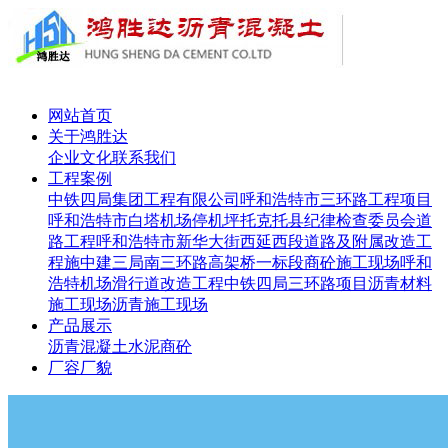
网站首页
关于鸿胜达
企业文化
联系我们
工程案例
中铁四局集团工程有限公司呼和浩特市三环路工程项目
呼和浩特市白塔机场停机坪
托克托县纪律检查委员会道
路工程
呼和浩特市新华大街西延西段道路及附属改造工
程施
中建三局南三环路高架桥一标段
商砼施工现场
呼和
浩特机场滑行道改造工程
中铁四局三环路项目
沥青材料
施工现场
沥青施工现场
产品展示
沥青
混凝土
水泥
商砼
厂容厂貌