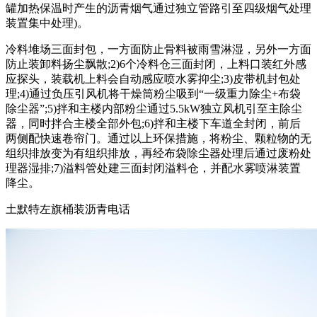
罐加热保温时产生的沥青烟气通过独立管路引至四级烟气处理
装置集中处理)。
冷料堆场三面封包，一方面防止骨料被雨雪淋湿，另外一方面
防止装卸料扬尘飘散;2)6个冷料仓三面封闭，上料口装红外感
应探头，装载机上料会自动感应喷水雾抑尘;3)皮带机封包处
理;4)通过负压引风机将干燥筒粉尘吸到“一级重力除尘+布袋
除尘器”;5)拌和主楼内部粉尘通过5.5kW独立风机引至主除尘
器，同时拌合主楼全部外包;6)拌和主楼下车道全封闭，前后
两侧配快速卷帘门。通过以上环保措施，将粉尘、颗粒物的无
组织排放变为有组织排放，再经布袋除尘器处理后通过废粉处
理器湿排;7)溢料管处建三面封闭溢料仓，并配水雾喷淋装置
降尘。
土默特左旗桶装沥青电话