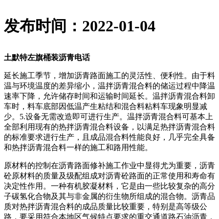
发布时间：2022-01-04
土默特左旗桶装沥青电话
延长施工季节，增加沥青路面施工的灵活性、便利性。由于料
温与环境温度的差异缩小，温拌沥青混合料的储运过程中降温
速率下降，允许储存时间和运输时间延长。温拌沥青混合料卸
车时，料车底部因低温产生粘结和混合料粘料车现象明显减
少。5.设备无需改造即可进行生产。温拌沥青混合料可基本上
全部利用现有的热拌沥青混合料设备，以满足热拌沥青混合料
的标准要求进行生产，且成品混合料性能良好，几乎完全具备
和热拌沥青混合料一样的施工和路用性能。
原材料的控制在沥青路面修补施工作业中显得尤为重要，沥青
砼原材料的质量及级配组成对沥青砼路面的正常使用和寿命有
决定性作用。一种有机胶凝材料，它是由一些比较复杂的高分
子碳氢化合物及其与非金属的衍生物所组成的混合物。沥青品
质对热拌沥青混合料的成品质量比较重要，特别是高等级公
路，要采用符合本地区气候特点要求的重交通道路石油沥青，