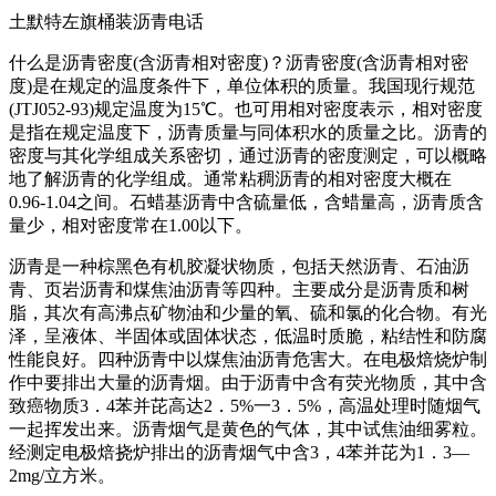
土默特左旗桶装沥青电话
什么是沥青密度(含沥青相对密度)？沥青密度(含沥青相对密
度)是在规定的温度条件下，单位体积的质量。我国现行规范
(JTJ052-93)规定温度为15℃。也可用相对密度表示，相对密度
是指在规定温度下，沥青质量与同体积水的质量之比。沥青的
密度与其化学组成关系密切，通过沥青的密度测定，可以概略
地了解沥青的化学组成。通常粘稠沥青的相对密度大概在
0.96-1.04之间。石蜡基沥青中含硫量低，含蜡量高，沥青质含
量少，相对密度常在1.00以下。
沥青是一种棕黑色有机胶凝状物质，包括天然沥青、石油沥
青、页岩沥青和煤焦油沥青等四种。主要成分是沥青质和树
脂，其次有高沸点矿物油和少量的氧、硫和氯的化合物。有光
泽，呈液体、半固体或固体状态，低温时质脆，粘结性和防腐
性能良好。四种沥青中以煤焦油沥青危害大。在电极焙烧炉制
作中要排出大量的沥青烟。由于沥青中含有荧光物质，其中含
致癌物质3．4苯并芘高达2．5%一3．5%，高温处理时随烟气
一起挥发出来。沥青烟气是黄色的气体，其中试焦油细雾粒。
经测定电极焙挠炉排出的沥青烟气中含3，4苯并芘为1．3—
2mg/立方米。