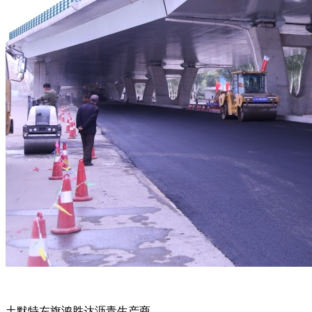
土默特左旗鸿胜达沥青生产商