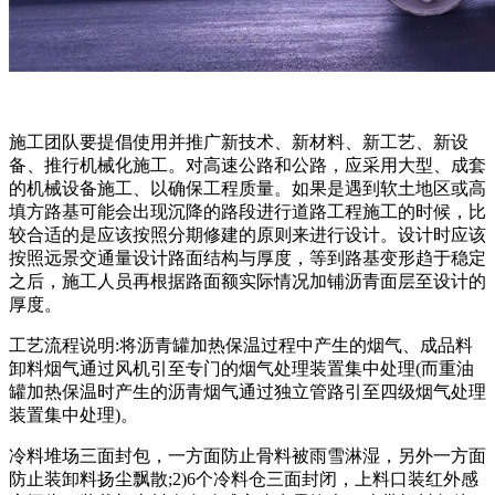
施工团队要提倡使用并推广新技术、新材料、新工艺、新设
备、推行机械化施工。对高速公路和公路，应采用大型、成套
的机械设备施工、以确保工程质量。如果是遇到软土地区或高
填方路基可能会出现沉降的路段进行道路工程施工的时候，比
较合适的是应该按照分期修建的原则来进行设计。设计时应该
按照远景交通量设计路面结构与厚度，等到路基变形趋于稳定
之后，施工人员再根据路面额实际情况加铺沥青面层至设计的
厚度。
工艺流程说明:将沥青罐加热保温过程中产生的烟气、成品料
卸料烟气通过风机引至专门的烟气处理装置集中处理(而重油
罐加热保温时产生的沥青烟气通过独立管路引至四级烟气处理
装置集中处理)。
冷料堆场三面封包，一方面防止骨料被雨雪淋湿，另外一方面
防止装卸料扬尘飘散;2)6个冷料仓三面封闭，上料口装红外感