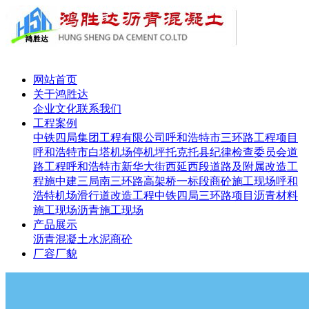
网站首页
关于鸿胜达
企业文化
联系我们
工程案例
中铁四局集团工程有限公司呼和浩特市三环路工程项目
呼和浩特市白塔机场停机坪
托克托县纪律检查委员会道
路工程
呼和浩特市新华大街西延西段道路及附属改造工
程施
中建三局南三环路高架桥一标段
商砼施工现场
呼和
浩特机场滑行道改造工程
中铁四局三环路项目
沥青材料
施工现场
沥青施工现场
产品展示
沥青
混凝土
水泥
商砼
厂容厂貌