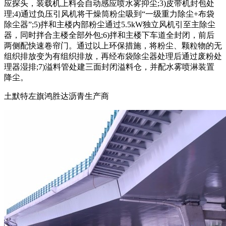
应探头，装载机上料会自动感应喷水雾抑尘;3)皮带机封包处
理;4)通过负压引风机将干燥筒粉尘吸到“一级重力除尘+布袋
除尘器”;5)拌和主楼内部粉尘通过5.5kW独立风机引至主除尘
器，同时拌合主楼全部外包;6)拌和主楼下车道全封闭，前后
两侧配快速卷帘门。通过以上环保措施，将粉尘、颗粒物的无
组织排放变为有组织排放，再经布袋除尘器处理后通过废粉处
理器湿排;7)溢料管处建三面封闭溢料仓，并配水雾喷淋装置
降尘。
土默特左旗鸿胜达沥青生产商