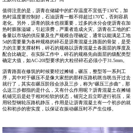
值得注意的是，沥青在储罐中的贮存温度不宜低于130℃，加
热时温度要控制好，石油沥青一般不得超过170℃，否则容易
老化。另外，沥青的脱水也很重要，过多的水分会使沥青在加
热时膨胀溢罐，引起浪费，严重者造成火灾。沥青在工地的贮
备量以市场的供应量及生产规模合理确定，通常以能满足工地
5d的需要量为各种规格的碎石是沥青混凝土路面的骨架，是受
力的主要支撑材料，碎石的规格以沥青混凝土各面层的厚度及
配合比确定。在实际工作中，碎石的规格先由面层的级配类型
确定大值，如AC-20I型要求的大粒径碎石必须小于31.5mm。
沥青路面在修筑的时候要经过摊铺，碾压，整型等一系列工
序，其中对于碾压不是像大家想的那样压路机咣当咣当开过去
就行了，其实在碾压阶段会涉及三步，称为“碾压三步曲”，那
么这三步都指的是什么，又有什么作用呢？沥青混凝土在摊铺
机铺完后是处于相对松软的状态，铺完之后立即进行初压，采
用轻型钢轮压路机静压，作用是让沥青混凝土有一个初步的就
位和初步的密实度，以保证在振动碾压时不产生位移。