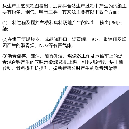
从生产工艺流程图看出，沥青拌合站生产过程中产生的污染主
要有粉尘、烟气、噪音三类，其来源主要有以下四个方面:
(1)上料过程及搅拌主楼和集料场地产生的烟尘、粉尘[PM]污
染;
(2)在烘干筒燃烧器、成品卸料口、沥青罐、SOx、重油罐及烟
囱产生的沥青烟、NOx等有害气体;
(3)沥青储存、卸油、加热升温、燃烧器工作及运输车上的沥
青混合料产生的气味污染;装载机上料、引风机运转、烘干筒
转动、骨料提升机提升、振动筛筛分时产生的噪音污染等。