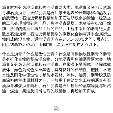
沥青材料分为地沥青和焦油沥青两大类。地沥青又分为天然沥
青和石油沥青，天然沥青是石油渗出地表经长期暴露和蒸发后
的残留物；石油沥青是将精制加工石油所残余的渣油，经适当
的工艺处理后得到的产品。焦油沥青是煤、木材等有机物干馏
加工所得的焦油经再加工后的产品。工程中采用的沥青绝大多
数是石油沥青，石油沥青是复杂的碳氢化合物与其非金属衍生
物组成的混合物。通常沥青闪点在240℃~330℃之间，燃点比
闪点约高3℃~6℃度，因此施工温度应控制在闪点以下。
什么是沥青？什么是改性沥青？什么是高聚物改性沥青？沥青
是有机化合物的复杂混合物。分地沥青和焦油沥青两大类，地
沥青又分为天然沥青和石油沥青。在常温下呈固体、半固体或
液体；颜色为褐色深至黑色，具有良好的粘结性、塑性、不透
水性及耐化学侵蚀性，是防水卷材、涂料、油膏、沥青胶及防
腐涂料的主体原材料之一。一般用于建筑防水工程的沥青有石
油沥青和煤沥青两种。石油沥青是石油原油经蒸馏等提炼出汽
油、煤油、柴油及润滑油后的残留物，再经加工而成。