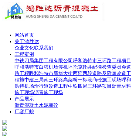
网站首页
关于鸿胜达
企业文化
联系我们
工程案例
中铁四局集团工程有限公司呼和浩特市三环路工程项目
呼和浩特市白塔机场停机坪
托克托县纪律检查委员会道
路工程
呼和浩特市新华大街西延西段道路及附属改造工
程施
中建三局南三环路高架桥一标段
商砼施工现场
呼和
浩特机场滑行道改造工程
中铁四局三环路项目
沥青材料
施工现场
沥青施工现场
产品展示
沥青
混凝土
水泥
商砼
厂容厂貌