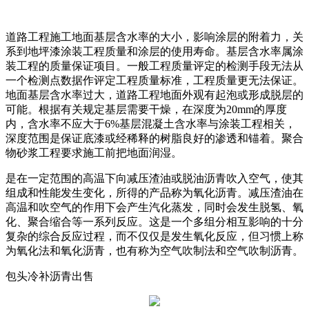
道路工程施工地面基层含水率的大小，影响涂层的附着力，关
系到地坪漆涂装工程质量和涂层的使用寿命。基层含水率属涂
装工程的质量保证项目。一般工程质量评定的检测手段无法从
一个检测点数据作评定工程质量标准，工程质量更无法保证。
地面基层含水率过大，道路工程地面外观有起泡或形成脱层的
可能。根据有关规定基层需要干燥，在深度为20mm的厚度
内，含水率不应大于6%基层混凝土含水率与涂装工程相关，
深度范围是保证底漆或经稀释的树脂良好的渗透和锚着。聚合
物砂浆工程要求施工前把地面润湿。
是在一定范围的高温下向减压渣油或脱油沥青吹入空气，使其
组成和性能发生变化，所得的产品称为氧化沥青。减压渣油在
高温和吹空气的作用下会产生汽化蒸发，同时会发生脱氢、氧
化、聚合缩合等一系列反应。这是一个多组分相互影响的十分
复杂的综合反应过程，而不仅仅是发生氧化反应，但习惯上称
为氧化法和氧化沥青，也有称为空气吹制法和空气吹制沥青。
包头冷补沥青出售