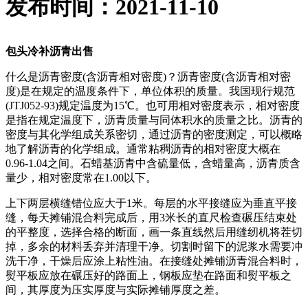
发布时间：2021-11-10
包头冷补沥青出售
什么是沥青密度(含沥青相对密度)？沥青密度(含沥青相对密
度)是在规定的温度条件下，单位体积的质量。我国现行规范
(JTJ052-93)规定温度为15℃。也可用相对密度表示，相对密度
是指在规定温度下，沥青质量与同体积水的质量之比。沥青的
密度与其化学组成关系密切，通过沥青的密度测定，可以概略
地了解沥青的化学组成。通常粘稠沥青的相对密度大概在
0.96-1.04之间。石蜡基沥青中含硫量低，含蜡量高，沥青质含
量少，相对密度常在1.00以下。
上下两层横缝错位应大于1米。每层的水平接缝应为垂直平接
缝，每天摊铺混合料完成后，用3米长的直尺检查碾压结束处
的平整度，选择合格的断面，画一条直线然后用缝纫机将茬切
掉，多余的材料丢弃并清理干净。切割时留下的泥浆水需要冲
洗干净，干燥后应涂上粘性油。在接缝处摊铺沥青混合料时，
熨平板应放在碾压好的路面上，钢板应垫在路面和熨平板之
间，其厚度为压实厚度与实际摊铺厚度之差。