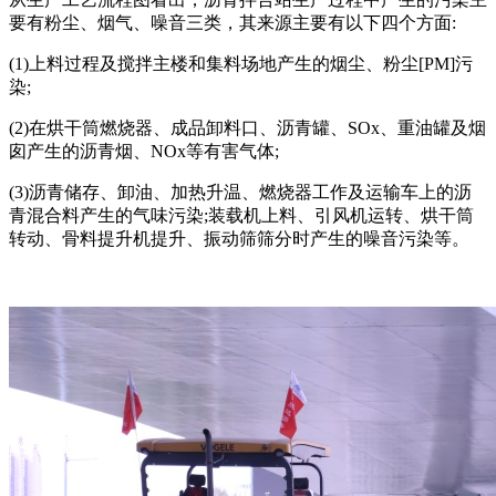
要有粉尘、烟气、噪音三类，其来源主要有以下四个方面:
(1)上料过程及搅拌主楼和集料场地产生的烟尘、粉尘[PM]污
染;
(2)在烘干筒燃烧器、成品卸料口、沥青罐、SOx、重油罐及烟
囱产生的沥青烟、NOx等有害气体;
(3)沥青储存、卸油、加热升温、燃烧器工作及运输车上的沥
青混合料产生的气味污染;装载机上料、引风机运转、烘干筒
转动、骨料提升机提升、振动筛筛分时产生的噪音污染等。