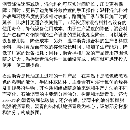
沥青降温速率减缓，混合料的可压实时间延长，压实更有保
障；同时，更易于边角和补救位置的手工操作；温拌混合料对
路表和环境温度的要求相对较低，路面施工季节和日施工时间
延长，比热拌更适合夜间施工。7.延长沥青混合料拌合设备的
使用寿命，降低设备使用成本。由于生产温度的降低，混合料
生产过程中对钢铁制的生产设备的损耗也相应降低，可以延长
设备使用期，降低成本；另外，温拌沥青混合料的生产备料或
余料，均可灵活而有效的存储较长时间，增加了生产能力，降
低了厂家的设备损耗；同样，沥青拌和厂家的产品使用范围也
随之扩大，温拌沥青混合料一旦铺设完成，路面就可迅速投入
使用，使工期提前。
石油沥青是原油加工过程的一种产品，在常温下是黑色或黑褐
色的粘稠的液体、半固体或固体，主要含有可溶于氯仿的烃类
及非烃类衍生物，其性质和组成随原油来源和生产方法的不同
而变化。石油沥青的主要组分是油分、树脂和地沥青质。还含
2%~3%的沥青碳和似碳物，还含有蜡。沥青中的油分和树脂
能浸润沥青质。沥青的结构以地沥青质为核心，吸附部分树脂
和油分，构成胶团。