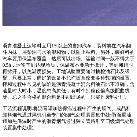
沥青混凝土运输时宜用15t以上的自卸汽车，装料前在汽车翻
斗内抹一层柴油与水的混和物，以防止粘料。另外，装好料的
汽车要用保温布覆盖，然后可以出场。运输时间一般不得大于
0.5h，运输车到达现场后，保温布不要急于掀开，等到摊铺时
再掀开，以免温度损失。工地试验室要随时抽检油石比及级
配，只要正常，调好的设备不允许随意改变各种数据的设置。
拌和过程中常见的缺陷是沥青混凝土混合料油石比不准确，含
油量时大时小，温度忽高忽低，有时个别粒径偏离级配曲线
等。总之不合格的混合料是不能出场的，只能作废料处理。
工艺流程说明:将沥青罐加热保温过程中产生的烟气、成品料
卸料烟气通过风机引至专门的烟气处理装置集中处理(而重油
罐加热保温时产生的沥青烟气通过独立管路引至四级烟气处理
装置集中处理)。