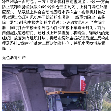
冷料堆场三面封包，一方面防止骨料被雨雪淋湿，另外一方面
防止装卸料扬尘飘散;2)6个冷料仓三面封闭，上料口装红外感
应探头，装载机上料会自动感应喷水雾抑尘;3)皮带机封包处
理;4)通过负压引风机将干燥筒粉尘吸到“一级重力除尘+布袋
除尘器”;5)拌和主楼内部粉尘通过5.5kW独立风机引至主除尘
器，同时拌合主楼全部外包;6)拌和主楼下车道全封闭，前后
两侧配快速卷帘门。通过以上环保措施，将粉尘、颗粒物的无
组织排放变为有组织排放，再经布袋除尘器处理后通过废粉处
理器湿排;7)溢料管处建三面封闭溢料仓，并配水雾喷淋装置
降尘。
无色沥青生产