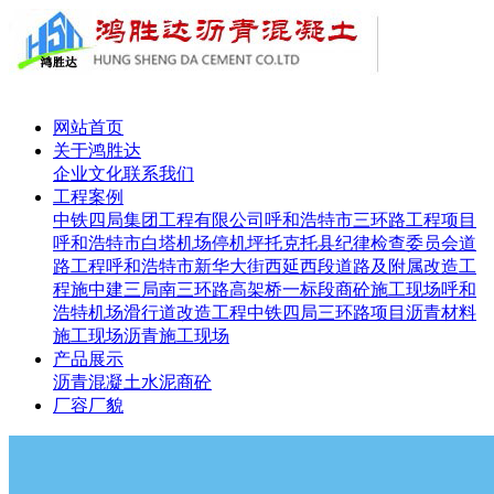
网站首页
关于鸿胜达
企业文化
联系我们
工程案例
中铁四局集团工程有限公司呼和浩特市三环路工程项目
呼和浩特市白塔机场停机坪
托克托县纪律检查委员会道
路工程
呼和浩特市新华大街西延西段道路及附属改造工
程施
中建三局南三环路高架桥一标段
商砼施工现场
呼和
浩特机场滑行道改造工程
中铁四局三环路项目
沥青材料
施工现场
沥青施工现场
产品展示
沥青
混凝土
水泥
商砼
厂容厂貌