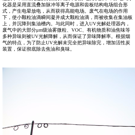
化器是采用直流叠加脉冲等离子电源和齿板结构电场组合形
式，产生电晕放电，从而获得高能电场。废气在电场的作用
下，使小颗粒油滴瞬间凝并成大颗粒油滴，而被收集在集油板
上，并沉降到集油槽内。与此同时，进入UV光解处理器内，
废气中的大部分μm级油雾微粒、VOC、有机物质和油焦味等
多种异味则被UV光解降解，从而保证了异味降解率。根据烟
气的特点，为了防止UV光解未完全把异味除完，增加活性炭
装置，保证彻底除去焦油和臭味。