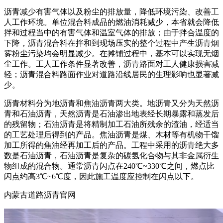
沥青减少有害气体以及粉尘的排放量，降低环境污染、改善工
人工作环境。单位混合料成品的燃油消耗减少，本省就会降低
拌和过程当中的有害气体和温室气体的排放；由于拌合温度的
下降，沥青混合料在拌和到现场压实的整个过程中产生沥青烟
雾粉尘污染均会明显减少。在摊铺过程中，基本可以实现无烟
尘工作。工人工作条件显著改善，沥青路面对工人健康损害减
轻；沥青混合料路面作业对道路沿线居民的生理影响也显著减
少。
沥青材料分为地沥青和焦油沥青两大类。地沥青又分为天然沥
青和石油沥青，天然沥青是石油渗出地表经长期暴露和蒸发后
的残留物；石油沥青是将精制加工石油所残余的渣油，经适当
的工艺处理后得到的产品。焦油沥青是煤、木材等有机物干馏
加工所得的焦油经再加工后的产品。工程中采用的沥青绝大多
数是石油沥青，石油沥青是复杂的碳氢化合物与其非金属衍生
物组成的混合物。通常沥青闪点在240℃~330℃之间，燃点比
闪点约高3℃~6℃度，因此施工温度应控制在闪点以下。
内蒙古道路沥青官网