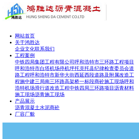
网站首页
关于鸿胜达
企业文化
联系我们
工程案例
中铁四局集团工程有限公司呼和浩特市三环路工程项目
呼和浩特市白塔机场停机坪
托克托县纪律检查委员会道
路工程
呼和浩特市新华大街西延西段道路及附属改造工
程施
中建三局南三环路高架桥一标段
商砼施工现场
呼和
浩特机场滑行道改造工程
中铁四局三环路项目
沥青材料
施工现场
沥青施工现场
产品展示
沥青
混凝土
水泥
商砼
厂容厂貌