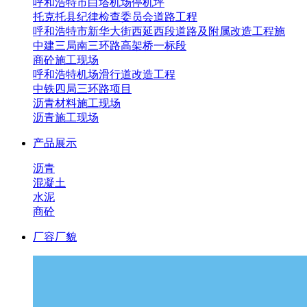
呼和浩特市白塔机场停机坪
托克托县纪律检查委员会道路工程
呼和浩特市新华大街西延西段道路及附属改造工程施
中建三局南三环路高架桥一标段
商砼施工现场
呼和浩特机场滑行道改造工程
中铁四局三环路项目
沥青材料施工现场
沥青施工现场
产品展示
沥青
混凝土
水泥
商砼
厂容厂貌