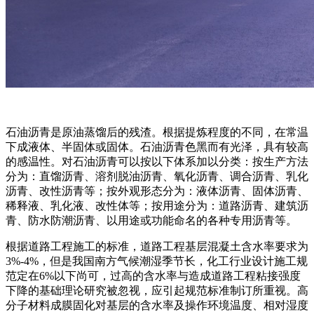
石油沥青是原油蒸馏后的残渣。根据提炼程度的不同，在常温
下成液体、半固体或固体。石油沥青色黑而有光泽，具有较高
的感温性。对石油沥青可以按以下体系加以分类：按生产方法
分为：直馏沥青、溶剂脱油沥青、氧化沥青、调合沥青、乳化
沥青、改性沥青等；按外观形态分为：液体沥青、固体沥青、
稀释液、乳化液、改性体等；按用途分为：道路沥青、建筑沥
青、防水防潮沥青、以用途或功能命名的各种专用沥青等。
根据道路工程施工的标准，道路工程基层混凝土含水率要求为
3%-4%，但是我国南方气候潮湿季节长，化工行业设计施工规
范定在6%以下尚可，过高的含水率与造成道路工程粘接强度
下降的基础理论研究被忽视，应引起规范标准制订所重视。高
分子材料成膜固化对基层的含水率及操作环境温度、相对湿度