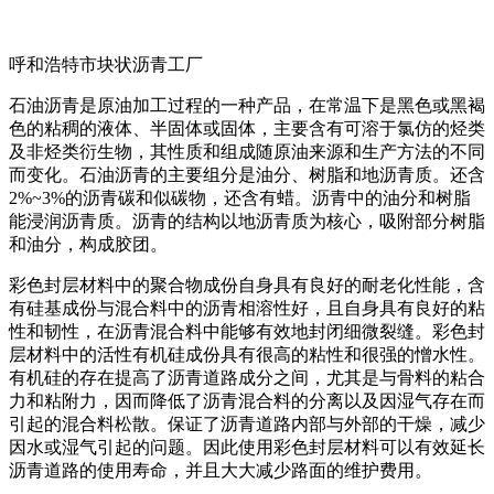
呼和浩特市块状沥青工厂
石油沥青是原油加工过程的一种产品，在常温下是黑色或黑褐
色的粘稠的液体、半固体或固体，主要含有可溶于氯仿的烃类
及非烃类衍生物，其性质和组成随原油来源和生产方法的不同
而变化。石油沥青的主要组分是油分、树脂和地沥青质。还含
2%~3%的沥青碳和似碳物，还含有蜡。沥青中的油分和树脂
能浸润沥青质。沥青的结构以地沥青质为核心，吸附部分树脂
和油分，构成胶团。
彩色封层材料中的聚合物成份自身具有良好的耐老化性能，含
有硅基成份与混合料中的沥青相溶性好，且自身具有良好的粘
性和韧性，在沥青混合料中能够有效地封闭细微裂缝。彩色封
层材料中的活性有机硅成份具有很高的粘性和很强的憎水性。
有机硅的存在提高了沥青道路成分之间，尤其是与骨料的粘合
力和粘附力，因而降低了沥青混合料的分离以及因湿气存在而
引起的混合料松散。保证了沥青道路内部与外部的干燥，减少
因水或湿气引起的问题。因此使用彩色封层材料可以有效延长
沥青道路的使用寿命，并且大大减少路面的维护费用。