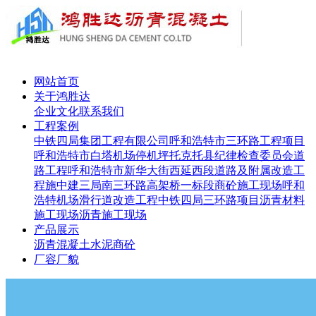
网站首页
关于鸿胜达
企业文化
联系我们
工程案例
中铁四局集团工程有限公司呼和浩特市三环路工程项目
呼和浩特市白塔机场停机坪
托克托县纪律检查委员会道
路工程
呼和浩特市新华大街西延西段道路及附属改造工
程施
中建三局南三环路高架桥一标段
商砼施工现场
呼和
浩特机场滑行道改造工程
中铁四局三环路项目
沥青材料
施工现场
沥青施工现场
产品展示
沥青
混凝土
水泥
商砼
厂容厂貌