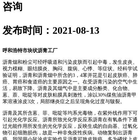
咨询
发布时间：2021-08-13
呼和浩特市块状沥青工厂
沥青烟和粉尘可经呼吸道和污染皮肤而引起中毒，发生皮炎、
视力模糊、眼结膜炎、胸闷、腹病、心悸、等症状。经科学试
验证明，沥青和沥青烟中所含的3，4苯并芘是引起皮肤癌、肺
癌、胃癌和食道癌的主要原因之一。在受沥青污染的空气中生
活，易致下降。沥青及其烟气中是主要成分酚类、化合物、
蒽、萘、吡啶等对皮肤粘膜具刺激性，涂以30%煤焦油沥青甲
苯溶液涂皮3次，局部继炎症之后呈现角化过度与皲裂。
沥青及其所含蒽、菲、吡啶等均系光毒物，在紫外线作用下可
引起光化学反应。沥青所致光化学反应系沥青在有氧条件下通
过光能作用所发生的光化学反应，反映生成的自由基、过氧化
物引起细胞损伤，故是一种非免疫性疾病。动物复制出沥青
癌。我国用小鼠涂皮实验也见沥青可致皮肤癌。多为磷状上皮