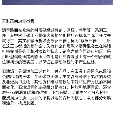
东胜路面沥青出售
沥青路面在修筑的时候要经过摊铺，碾压，整型等一系列工
序，其中对于碾压不是像大家想的那样压路机咣当咣当开过去
就行了，其实在碾压阶段会涉及三步，称为“碾压三步曲”，那
么这三步都指的是什么，又有什么作用呢？沥青混凝土在摊铺
机铺完后是处于相对松软的状态，铺完之后立即进行初压，采
用轻型钢轮压路机静压，作用是让沥青混凝土有一个初步的就
位和初步的密实度，以保证在振动碾压时不产生位移。
石油沥青是原油加工过程的一种产品，在常温下是黑色或黑褐
色的粘稠的液体、半固体或固体，主要含有可溶于氯仿的烃类
及非烃类衍生物，其性质和组成随原油来源和生产方法的不同
而变化。石油沥青的主要组分是油分、树脂和地沥青质。还含
2%~3%的沥青碳和似碳物，还含有蜡。沥青中的油分和树脂
能浸润沥青质。沥青的结构以地沥青质为核心，吸附部分树脂
和油分，构成胶团。