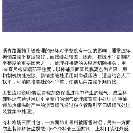
沥青路面施工缝处理的好坏对平整度有一定的影响，通常连续
摊铺路段平整度较好，而接缝处较差。因此，接缝水平是制约
平整度的重要因素之一。处理好接缝的关键是切除接头，用
3m直尺检查端部平整度，以摊铺层面直尺脱离点为界限，用
切割机切缝挖除。新铺接缝处采用斜向碾压法，适当结合人工
找平，可消除接缝处的不平整，使前后两路段平顺衔接。
工艺流程说明:将沥青罐加热保温过程中产生的烟气、成品料
卸料烟气通过风机引至专门的烟气处理装置集中处理(而重油
罐加热保温时产生的沥青烟气通过独立管路引至四级烟气处理
装置集中处理)。
冷料堆场三面封包，一方面防止骨料被雨雪淋湿，另外一方面
防止装卸料扬尘飘散;2)6个冷料仓三面封闭，上料口装红外感