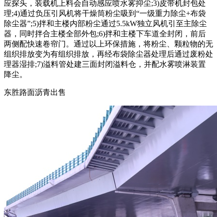
应探头，装载机上料会自动感应喷水雾抑尘;3)皮带机封包处
理;4)通过负压引风机将干燥筒粉尘吸到“一级重力除尘+布袋
除尘器”;5)拌和主楼内部粉尘通过5.5kW独立风机引至主除尘
器，同时拌合主楼全部外包;6)拌和主楼下车道全封闭，前后
两侧配快速卷帘门。通过以上环保措施，将粉尘、颗粒物的无
组织排放变为有组织排放，再经布袋除尘器处理后通过废粉处
理器湿排;7)溢料管处建三面封闭溢料仓，并配水雾喷淋装置
降尘。
东胜路面沥青出售