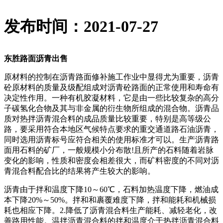
发布时间：2021-07-27
东胜路面沥青出售
原材料的控制在沥青路面修补施工作业中显得尤为重要，沥青
砼原材料的质量及级配组成对沥青砼路面的正常使用和寿命有
决定性作用。一种有机胶凝材料，它是由一些比较复杂的高分
子碳氢化合物及其与非金属的衍生物所组成的混合物。沥青品
质对热拌沥青混合料的成品质量比较重要，特别是高等级公
路，要采用符合本地区气候特点要求的重交通道路石油沥青，
同时选用沥青标号应符合相关的使用标准才可以。生产沥青路
面用石料的矿厂，一般规模小分布散!且所产的石料随着岩脉
变化的影响，性质和密度会相差很大，而矿料密度的不同对沥
青混合料配合比的结果将产生较大的影响。
沥青由于拌和温度下降10～60℃，石料加热温度下降，燃油成
本下降20%～50%。拌和和裹覆难度下降，拌和能耗和机械损
耗也相应下降。2.降低了沥青混合料生产能耗、减轻老化，改
善路用性能。温拌沥青混合料的拌和温度介于热拌沥青混合料