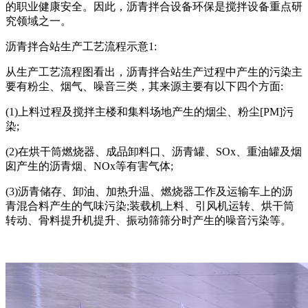
的职业健康安全。因此，沥青拌合设备环保是搅拌设备重点研
究领域之一。
沥青拌合站生产工艺流程示意1:
从生产工艺流程图看出，沥青拌合站生产过程中产生的污染主
要有粉尘、烟气、噪音三类，其来源主要有以下四个方面:
(1)上料过程及搅拌主楼和集料场地产生的烟尘、粉尘[PM]污
染;
(2)在烘干筒燃烧器、成品卸料口、沥青罐、SOx、重油罐及烟
囱产生的沥青烟、NOx等有害气体;
(3)沥青储存、卸油、加热升温、燃烧器工作及运输车上的沥
青混合料产生的气味污染;装载机上料、引风机运转、烘干筒
转动、骨料提升机提升、振动筛筛分时产生的噪音污染等。