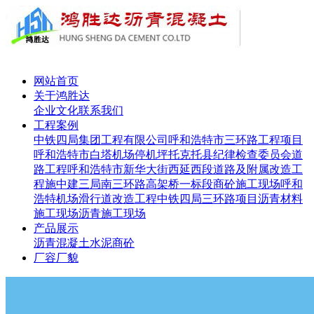
网站首页
关于鸿胜达
企业文化
联系我们
工程案例
中铁四局集团工程有限公司呼和浩特市三环路工程项目
呼和浩特市白塔机场停机坪
托克托县纪律检查委员会道
路工程
呼和浩特市新华大街西延西段道路及附属改造工
程施
中建三局南三环路高架桥一标段
商砼施工现场
呼和
浩特机场滑行道改造工程
中铁四局三环路项目
沥青材料
施工现场
沥青施工现场
产品展示
沥青
混凝土
水泥
商砼
厂容厂貌