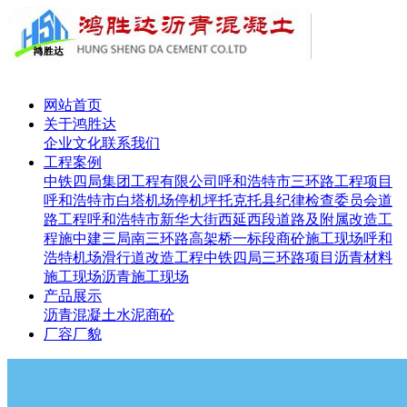
网站首页
关于鸿胜达
企业文化
联系我们
工程案例
中铁四局集团工程有限公司呼和浩特市三环路工程项目
呼和浩特市白塔机场停机坪
托克托县纪律检查委员会道
路工程
呼和浩特市新华大街西延西段道路及附属改造工
程施
中建三局南三环路高架桥一标段
商砼施工现场
呼和
浩特机场滑行道改造工程
中铁四局三环路项目
沥青材料
施工现场
沥青施工现场
产品展示
沥青
混凝土
水泥
商砼
厂容厂貌