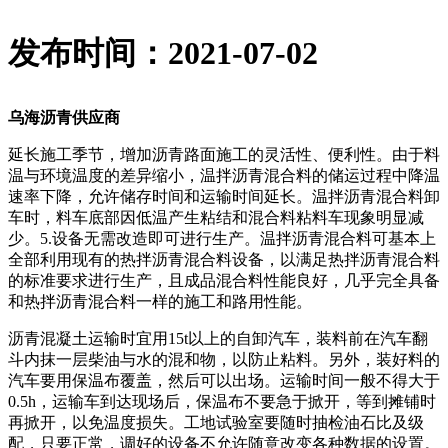
发布时间：2021-07-02
乌海沥青供应商
延长施工季节，增加沥青路面施工的灵活性、便利性。由于料
温与环境温度的差异缩小，温拌沥青混合料的储运过程中降温
速率下降，允许储存时间和运输时间延长。温拌沥青混合料卸
车时，料车底部因低温产生粘结和混合料粘料车现象明显减
少。5.设备无需改造即可进行生产。温拌沥青混合料可基本上
全部利用现有的热拌沥青混合料设备，以满足热拌沥青混合料
的标准要求进行生产，且成品混合料性能良好，几乎完全具备
和热拌沥青混合料一样的施工和路用性能。
沥青混凝土运输时宜用15t以上的自卸汽车，装料前在汽车翻
斗内抹一层柴油与水的混和物，以防止粘料。另外，装好料的
汽车要用保温布覆盖，然后可以出场。运输时间一般不得大于
0.5h，运输车到达现场后，保温布不要急于掀开，等到摊铺时
再掀开，以免温度损失。工地试验室要随时抽检油石比及级
配，只要正常，调好的设备不允许随意改变各种数据的设置。